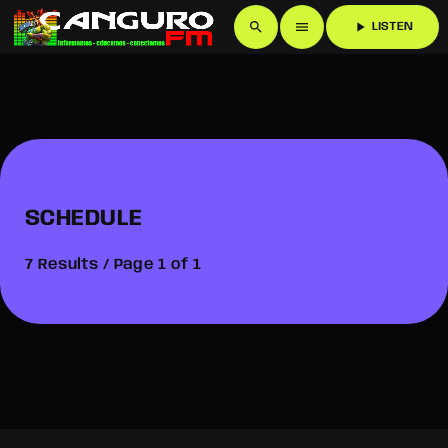
search
menu
play_arrow
LISTEN
SCHEDULE
7 Results / Page 1 of 1